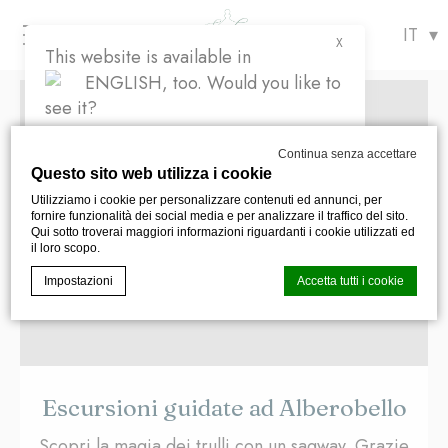
Menu
X
This website is available in
ENGLISH
, too. Would you like to
see it?
Yes
No
Continua senza accettare
Questo sito web utilizza i cookie
Utilizziamo i cookie per personalizzare contenuti ed annunci, per
fornire funzionalità dei social media e per analizzare il traffico del sito.
Qui sotto troverai maggiori informazioni riguardanti i cookie utilizzati ed
il loro scopo.
Impostazioni
Accetta tutti i cookie
Cookie Declaration generata dal
CMP Macaron d-edge
. Ultimo
aggiornamento: 2023-06-19.
Escursioni guidate ad Alberobello
Cosa sono i cookies?
I cookie sono piccoli file di testo che possono essere
Scopri la magia dei trulli con un sagway. Grazie
utilizzati dai siti web per rendere più efficiente l'esperienza